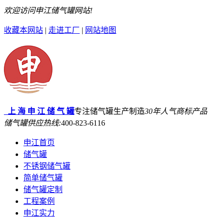
欢迎访问申江储气罐网站!
收藏本网站
|
走进工厂
|
网站地图
上 海 申 江 储 气 罐
专注储气罐生产制造
30年
人气商标产品
储气罐供应热线:
400-823-6116
申江首页
储气罐
不锈钢储气罐
简单储气罐
储气罐定制
工程案例
申江实力