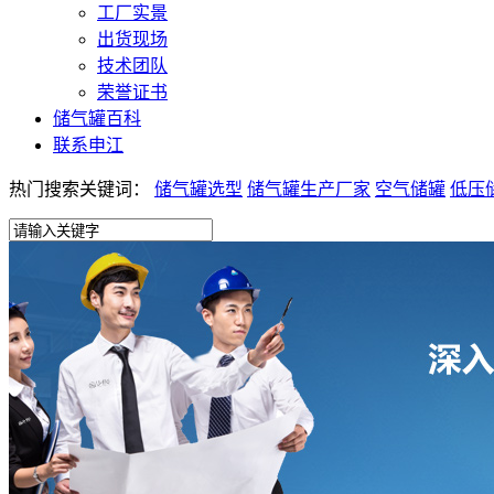
工厂实景
出货现场
技术团队
荣誉证书
储气罐百科
联系申江
热门搜索关键词：
储气罐选型
储气罐生产厂家
空气储罐
低压