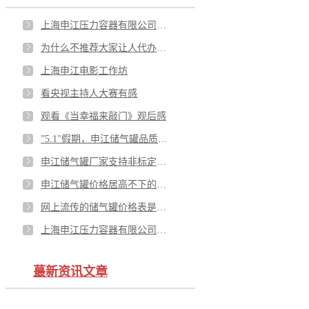
上海申江压力容器有限公司被收购了吗？
为什么不推荐大家让人代办特种设备使用登记证
上海申江电影工作坊
看央视主持人大赛有感
观看《当幸福来敲门》观后感
”5.1"假期，申江储气罐品质服务不打折扣
申江储气罐厂家支持非标定制吗？
申江储气罐价格居高不下的原因
网上流传的储气罐价格表是真的吗?
上海申江压力容器有限公司在苏州有维修部吗？
蕞新资讯文章