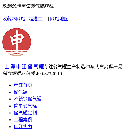
欢迎访问申江储气罐网站!
收藏本网站
|
走进工厂
|
网站地图
上 海 申 江 储 气 罐
专注储气罐生产制造
30年
人气商标产品
储气罐供应热线:
400-823-6116
申江首页
储气罐
不锈钢储气罐
简单储气罐
储气罐定制
工程案例
申江实力