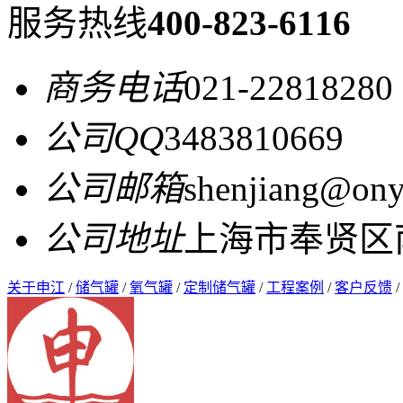
服务热线
400-823-6116
商务电话
021-22818280
公司QQ
3483810669
公司邮箱
shenjiang@ony
公司地址
上海市奉贤区南
关于申江
/
储气罐
/
氧气罐
/
定制储气罐
/
工程案例
/
客户反馈
/