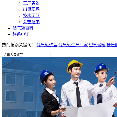
工厂实景
出货现场
技术团队
荣誉证书
储气罐百科
联系申江
热门搜索关键词：
储气罐选型
储气罐生产厂家
空气储罐
低压