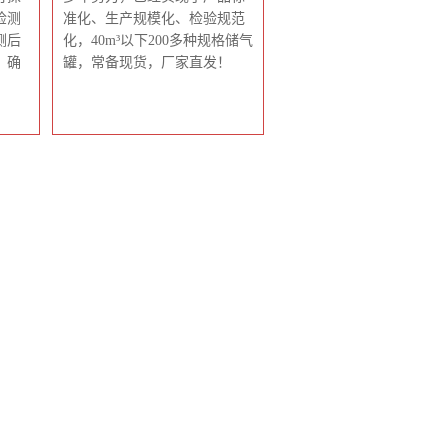
检测
准化、生产规模化、检验规范
测后
化，40m³以下200多种规格储气
，确
罐，常备现货，厂家直发！