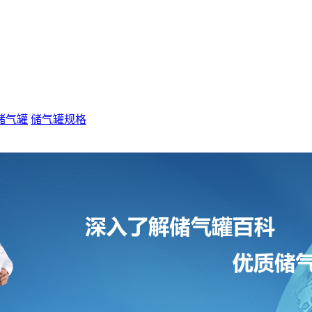
储气罐
储气罐规格