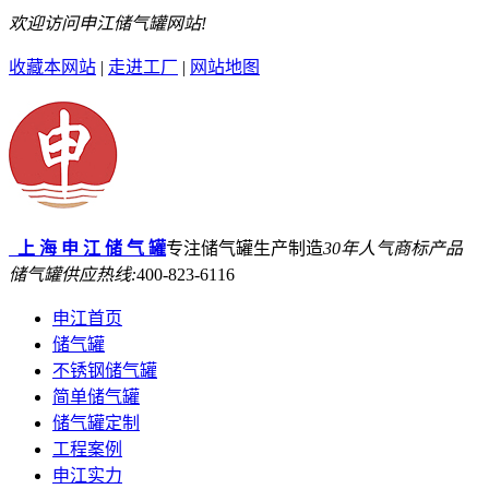
欢迎访问申江储气罐网站!
收藏本网站
|
走进工厂
|
网站地图
上 海 申 江 储 气 罐
专注储气罐生产制造
30年
人气商标产品
储气罐供应热线:
400-823-6116
申江首页
储气罐
不锈钢储气罐
简单储气罐
储气罐定制
工程案例
申江实力