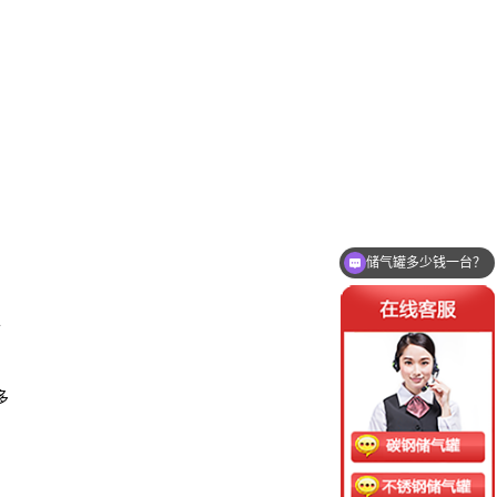
储气罐多少钱一台？
定
多