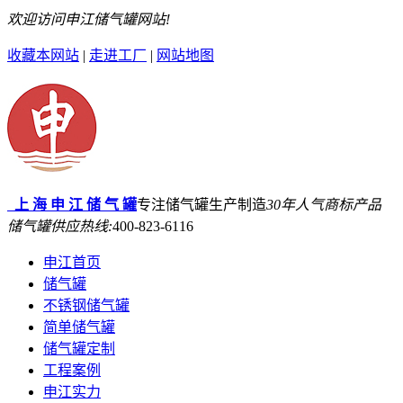
欢迎访问申江储气罐网站!
收藏本网站
|
走进工厂
|
网站地图
上 海 申 江 储 气 罐
专注储气罐生产制造
30年
人气商标产品
储气罐供应热线:
400-823-6116
申江首页
储气罐
不锈钢储气罐
简单储气罐
储气罐定制
工程案例
申江实力