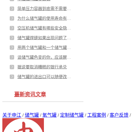
简单压力容器到底需不需要登记 标准答案来了
为什么储气罐的使用寿命有长有短？
空压机储气罐有哪些安全隐患呢？
储气罐焊缝如果出现问题了怎么办？
用两个储气罐和一个储气罐的区别
谈储气罐色变的你，应该醒醒了
据说要取消糟糕的银行承兑
储气罐的进出口可以随便改大改小吗
蕞新资讯文章
关于申江
/
储气罐
/
氧气罐
/
定制储气罐
/
工程案例
/
客户反馈
/