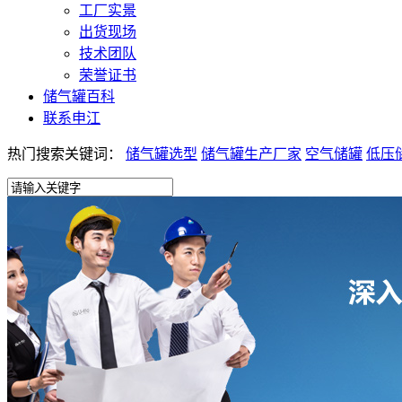
工厂实景
出货现场
技术团队
荣誉证书
储气罐百科
联系申江
热门搜索关键词：
储气罐选型
储气罐生产厂家
空气储罐
低压