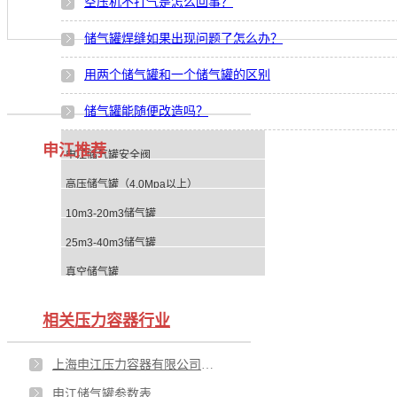
空压机不打气是怎么回事？
储气罐焊缝如果出现问题了怎么办？
用两个储气罐和一个储气罐的区别
储气罐能随便改造吗？
申江推荐
申江储气罐安全阀
高压储气罐（4.0Mpa以上）
10m3-20m3储气罐
25m3-40m3储气罐
真空储气罐
相关压力容器行业
上海申江压力容器有限公司的品牌商标到底是哪一个？
申江储气罐参数表