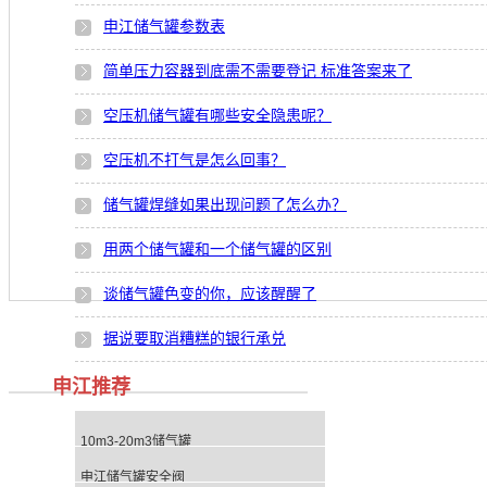
申江储气罐参数表
简单压力容器到底需不需要登记 标准答案来了
空压机储气罐有哪些安全隐患呢？
空压机不打气是怎么回事？
储气罐焊缝如果出现问题了怎么办？
用两个储气罐和一个储气罐的区别
谈储气罐色变的你，应该醒醒了
据说要取消糟糕的银行承兑
申江推荐
10m3-20m3储气罐
申江储气罐安全阀