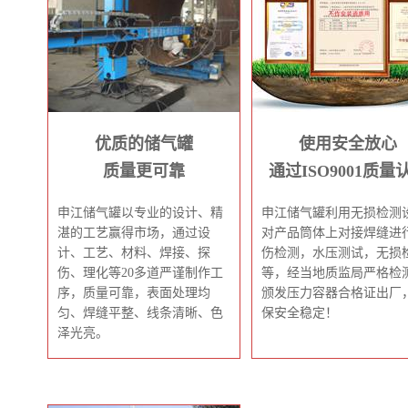
优质的储气罐
使用安全放心
质量更可靠
通过ISO9001质量
申江储气罐以专业的设计、精
申江储气罐利用无损检测
湛的工艺赢得市场，通过设
对产品筒体上对接焊缝进
计、工艺、材料、焊接、探
伤检测，水压测试，无损
伤、理化等20多道严谨制作工
等，经当地质监局严格检
序，质量可靠，表面处理均
颁发压力容器合格证出厂
匀、焊缝平整、线条清晰、色
保安全稳定！
泽光亮。