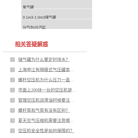
氧气罐
0.1m3-1.0m3储气罐
分气包/分汽缸
相关答疑解惑
储气罐为什么要定时排水？
上海申江有隔膜式气压罐卖吗？
螺杆空压机为什么压力一直跟不上？可能和储气罐有关系
市面上200块一台的空压机是真的吗？
管理空压机润滑油时候要注意的几点
螺杆泵和气泵有没有区别？
夏天空气压缩机需要注意哪些？
空压机安全性是如何保障的？