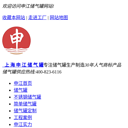
欢迎访问申江储气罐网站!
收藏本网站
|
走进工厂
|
网站地图
上 海 申 江 储 气 罐
专注储气罐生产制造
30年
人气商标产品
储气罐供应热线:
400-823-6116
申江首页
储气罐
不锈钢储气罐
简单储气罐
储气罐定制
工程案例
申江实力