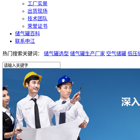
工厂实景
出货现场
技术团队
荣誉证书
储气罐百科
联系申江
热门搜索关键词：
储气罐选型
储气罐生产厂家
空气储罐
低压